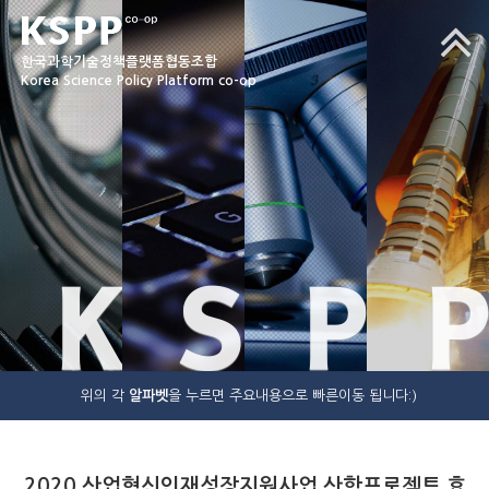
한국과학기술정책플랫폼협동조합
Korea Science Policy Platform co-op
K
S
P
P
위의 각
알파벳
을 누르면 주요내용으로 빠른이동 됩니다:)
2020 산업혁신인재성장지원사업 산학프로젝트 효