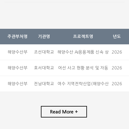
주관부처명
기관명
프로젝트명
년도
해양수산부
조선대학교
해양수산 AI응용제품 신속 상
2026
용화 지원사업 컨설팅
해양수산부
호서대학교
어선 사고 현황 분석 및 자동
2026
조타 시스템 안전 기술 조…
해양수산부
전남대학교
여수 지역전략산업(해양수산
2026
분야) 스마트기술 인력양성
교…
Read More +