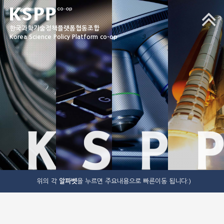
한국과학기술정책플랫폼협동조합
Korea Science Policy Platform co-op
K
S
P
P
위의 각
알파벳
을 누르면 주요내용으로 빠른이동 됩니다:)