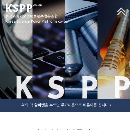
한국과학기술정책플랫폼협동조합
Korea Science Policy Platform co-op
K
S
P
P
위의 각
알파벳
을 누르면 주요내용으로 빠른이동 됩니다:)