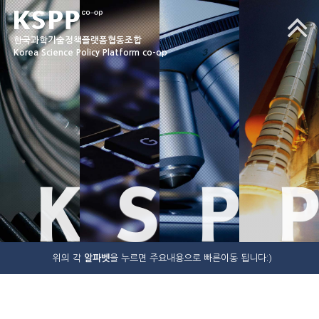
한국과학기술정책플랫폼협동조합
Korea Science Policy Platform co-op
K
S
P
P
위의 각
알파벳
을 누르면 주요내용으로 빠른이동 됩니다:)