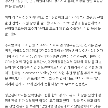
경기연구원(GRI) 연구위원이 나와 ‘경기지역 뷰티, 화장품 산업 육성방
안’을 발표했다.
이어 김주덕 성신여자대학교 뷰티산업학과 교수가 ‘정부의 화장품 산업
발전 전략과 지원 방향’을 발표했고 마지막으로 김성규 성균관대학교
산학협력교육원 교수가 ‘바이오 코스메틱 강소 수출혁신 기업 육성’을
발표했다.
주제발표에 이어 김성규 교수의 사회로 경기연구원(GRI) 신기동 연구
위원, 한국과학기술정책플랫폼협동조합 (KSPP) 윤한술 이사, 성신여자
대학교 김주덕 교수, 경기도과학진흥원 김판수 수석연구원, 대한민국
OEM협의회 김승중 총무간사, 경기화장품협의회 김태희 회장 등 패널
들이 ‘한국 화장품 산업 선도견인체로서의 경기 화장품 산업 역할과 과
제’, ‘한국형 la cosmetic Valley(belt) 사업 추진 방향’을 주제로 토론
을 진행했다. 이번 포럼은 뷰티, 화장품 업계 대표, 관계자, 연구기관,
지자체 관계자, 학계 관계자 등을 대상으로 무료로 진행됐다
성균관대학교는 산학연관이 힘을 합해 경기도 뷰티, 화장품 산업의 성
장발전을 위한 실질적인 역할이 요구되고 있다는 점을 주시하고 화장
품 산업 전문가를 초청해 12월 4일 성균관대학교 생명공학대학 61동