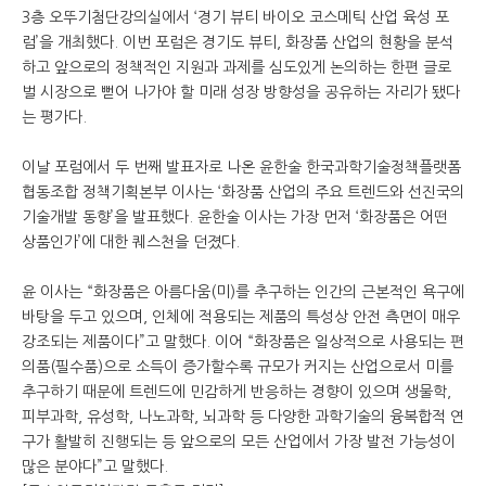
3층 오뚜기첨단강의실에서 ‘경기 뷰티 바이오 코스메틱 산업 육성 포
럼’을 개최했다. 이번 포럼은 경기도 뷰티, 화장품 산업의 현황을 분석
하고 앞으로의 정책적인 지원과 과제를 심도있게 논의하는 한편 글로
벌 시장으로 뻗어 나가야 할 미래 성장 방향성을 공유하는 자리가 됐다
는 평가다.
이날 포럼에서 두 번째 발표자로 나온 윤한술 한국과학기술정책플랫폼
협동조합 정책기획본부 이사는 ‘화장품 산업의 주요 트렌드와 선진국의
기술개발 동향’을 발표했다. 윤한술 이사는 가장 먼저 ‘화장품은 어떤
상품인가’에 대한 퀘스천을 던졌다.
윤 이사는 “화장품은 아름다움(미)를 추구하는 인간의 근본적인 욕구에
바탕을 두고 있으며, 인체에 적용되는 제품의 특성상 안전 측면이 매우
강조되는 제품이다”고 말했다. 이어 “화장품은 일상적으로 사용되는 편
의품(필수품)으로 소득이 증가할수록 규모가 커지는 산업으로서 미를
추구하기 때문에 트렌드에 민감하게 반응하는 경향이 있으며 생물학,
피부과학, 유성학, 나노과학, 뇌과학 등 다양한 과학기술의 융복합적 연
구가 활발히 진행되는 등 앞으로의 모든 산업에서 가장 발전 가능성이
많은 분야다”고 말했다.