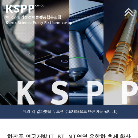
한국과학기술정책플랫폼협동조합
Korea Science Policy Platform co-op
K
S
P
P
위의 각
알파벳
을 누르면 주요내용으로 빠른이동 됩니다:)
화장품 연구개발 IT, BT, NT영역 융합화 추세 확산