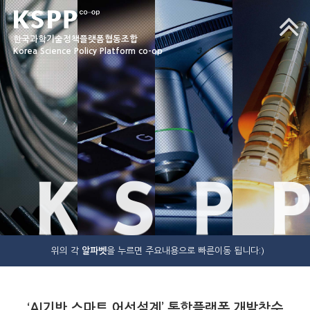
한국과학기술정책플랫폼협동조합
Korea Science Policy Platform co-op
K
S
P
P
위의 각
알파벳
을 누르면 주요내용으로 빠른이동 됩니다:)
‘AI기반 스마트 어선설계’ 통합플랫폼 개발착수