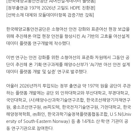
[한국해양교통안전공단 AI어선설계데이터 플랫폼]
[정부출연금 197억 2026년 고밀도 HDPE 친환경]
[선박소재 대체와 모듈데이터항목 검증기반 갖춰]
한국해양교통안전공단은 소형어선 안전 강화와 표준어선 현장 보급을
위해 추진해온 어업 현장 안전을 향상시킨 AI 기반의 고효율 어선설계
데이터 플랫폼 연구개발에 착수했다.
이번 연구는 안전 강화를 위한 소형어선의 표준화 차원에서 그동안 공
단이 추진해 온 기획·연구과제를 해양수산부가 ‘AI기반 어선 안전 설계
데이터 플랫폼 개발 및 실증’ 연구로 발주했다.
아울러 2026년까지 투입되는 정부 출연금 약 197억 원을 공단이 주관
하는 플랫폼 개발에는 공단 외 인하대학교와 부산대학교, 부경대학교,
국민대학교, (사)해양수산과학기술연구조합, 한국조선해양기자재연구
원, 중소조선연구원, ㈜피도텍, 한국전자기술연구원, 가천대학교, 한국
해양정책학회, ㈜화인, 한국과학기술정책플랫폼협동조합, U.S.N(Univ
ersity of South-Eastern Norway) 등 총 14개소 산·학·연 기관이 공
동 연구기관으로 참여한다.